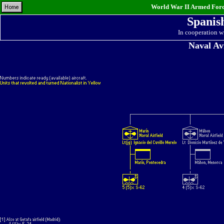
World War II Armed Force
Spanis
In cooperation w
Naval Av