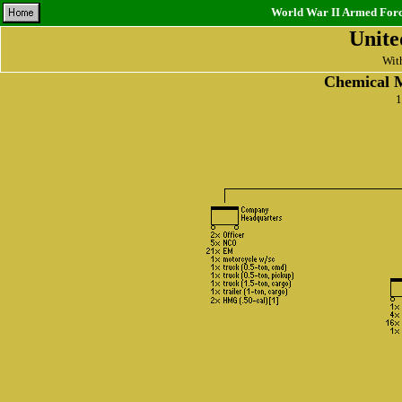
World War II Armed Force
Unite
With
Chemical 
1