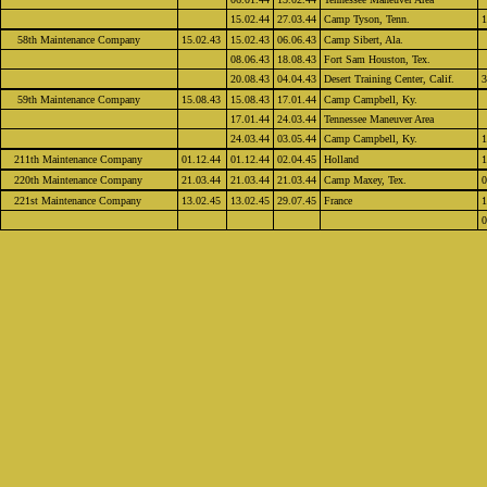
15.02.44
27.03.44
Camp Tyson, Tenn.
1
58th Maintenance Company
15.02.43
15.02.43
06.06.43
Camp Sibert, Ala.
08.06.43
18.08.43
Fort Sam Houston, Tex.
20.08.43
04.04.43
Desert Training Center, Calif.
3
59th Maintenance Company
15.08.43
15.08.43
17.01.44
Camp Campbell, Ky.
17.01.44
24.03.44
Tennessee Maneuver Area
24.03.44
03.05.44
Camp Campbell, Ky.
1
211th Maintenance Company
01.12.44
01.12.44
02.04.45
Holland
1
220th Maintenance Company
21.03.44
21.03.44
21.03.44
Camp Maxey, Tex.
0
221st Maintenance Company
13.02.45
13.02.45
29.07.45
France
1
0