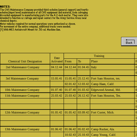
Training
Date
Chemical Unit Designation
Activated
From
To
Place
2nd Maintenance Company
04.12.44
04.12.44
01.04.45
Italy
0
0
3rd Maintenance Company
15.05.41
15.05.41
25.12.41
Fort Sam Houston, tex.
02.01.42
12.03.42
Camp Haan, Calif.
10th Maintenance Company
01.07.40
01.07.40
01.03.42
Edgewood Arsenal, Md.
0
11th Maintenance Company
25.03.42
25.03.42
26.12.42
Fort Sam Houston, Tex.
1
1
0
12th Maintenance Company
01.05.42
01.05.42
03.09.42
Fort Custer, Mich.
0
1
1
13th Maintenance Company
01.06.42
01.06.42
05.02.43
Camp Rucker, Ala.
10.02.43
25.10.43
Camp Young, Calif.
2