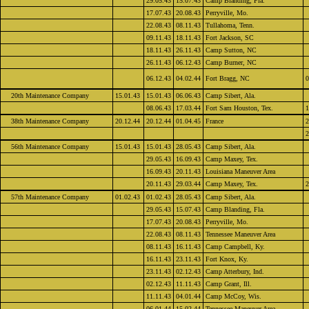
29.05.43
15.07.43
Camp Blanding, Fla.
17.07.43
20.08.43
Perryville, Mo.
22.08.43
08.11.43
Tullahoma, Tenn.
09.11.43
18.11.43
Fort Jackson, SC
18.11.43
26.11.43
Camp Sutton, NC
26.11.43
06.12.43
Camp Burner, NC
06.12.43
04.02.44
Fort Bragg, NC
0
20th Maintenance Company
15.01.43
15.01.43
06.06.43
Camp Sibert, Ala.
08.06.43
17.03.44
Fort Sam Houston, Tex.
1
38th Maintenance Company
20.12.44
20.12.44
01.04.45
France
2
2
56th Maintenance Company
15.01.43
15.01.43
28.05.43
Camp Sibert, Ala.
29.05.43
16.09.43
Camp Maxey, Tex.
16.09.43
20.11.43
Louisiana Maneuver Area
20.11.43
29.03.44
Camp Maxey, Tex.
2
57th Maintenance Company
01.02.43
01.02.43
28.05.43
Camp Sibert, Ala.
29.05.43
15.07.43
Camp Blanding, Fla.
17.07.43
20.08.43
Perryville, Mo.
22.08.43
08.11.43
Tennessee Maneuver Area
08.11.43
16.11.43
Camp Campbell, Ky.
16.11.43
23.11.43
Fort Knox, Ky.
23.11.43
02.12.43
Camp Atterbury, Ind.
02.12.43
11.11.43
Camp Grant, Ill.
11.11.43
04.01.44
Camp McCoy, Wis.
06.01.44
15.02.44
Tennessee Maneuver Area