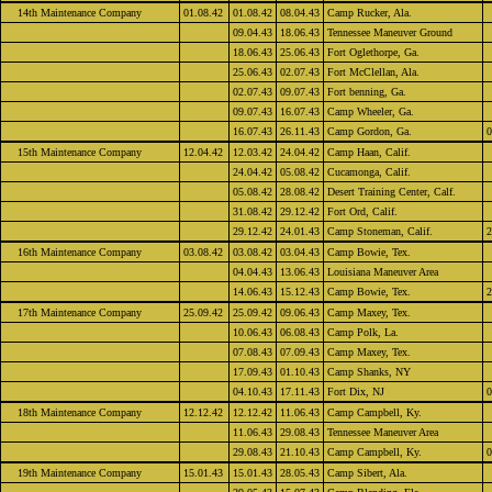
14th Maintenance Company
01.08.42
01.08.42
08.04.43
Camp Rucker, Ala.
09.04.43
18.06.43
Tennessee Maneuver Ground
18.06.43
25.06.43
Fort Oglethorpe, Ga.
25.06.43
02.07.43
Fort McClellan, Ala.
02.07.43
09.07.43
Fort benning, Ga.
09.07.43
16.07.43
Camp Wheeler, Ga.
16.07.43
26.11.43
Camp Gordon, Ga.
0
15th Maintenance Company
12.04.42
12.03.42
24.04.42
Camp Haan, Calif.
24.04.42
05.08.42
Cucamonga, Calif.
05.08.42
28.08.42
Desert Training Center, Calf.
31.08.42
29.12.42
Fort Ord, Calif.
29.12.42
24.01.43
Camp Stoneman, Calif.
2
16th Maintenance Company
03.08.42
03.08.42
03.04.43
Camp Bowie, Tex.
04.04.43
13.06.43
Louisiana Maneuver Area
14.06.43
15.12.43
Camp Bowie, Tex.
2
17th Maintenance Company
25.09.42
25.09.42
09.06.43
Camp Maxey, Tex.
10.06.43
06.08.43
Camp Polk, La.
07.08.43
07.09.43
Camp Maxey, Tex.
17.09.43
01.10.43
Camp Shanks, NY
04.10.43
17.11.43
Fort Dix, NJ
0
18th Maintenance Company
12.12.42
12.12.42
11.06.43
Camp Campbell, Ky.
11.06.43
29.08.43
Tennessee Maneuver Area
29.08.43
21.10.43
Camp Campbell, Ky.
0
19th Maintenance Company
15.01.43
15.01.43
28.05.43
Camp Sibert, Ala.